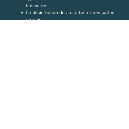
luminaires
La désinfection des toilettes et des salles
de bains
Le balayage, le nettoyage et l’essuyage
des escaliers
Pour davantage de renseignements sur le service
de nettoyage de fin de chantier, n’hésitez pas à
CONTACTER
la société Netinea au
06 59 88