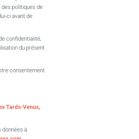
 des politiques de
lui-ci avant de
e confidentialité,
lisation du présent
 votre consentement.
es Tards-Venus,
os données à
inea.com
.