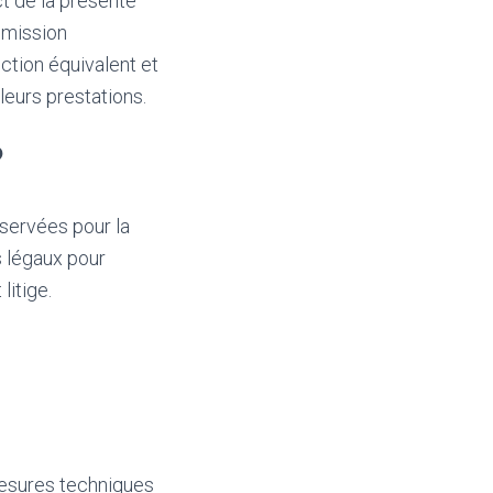
t de la présente
mmission
ction équivalent et
leurs prestations.
?
nservées pour la
s légaux pour
litige.
mesures techniques