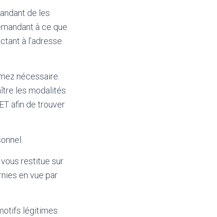
mandant de les
 demandant à ce que
ctant à l’adresse
timez nécessaire.
aître les modalités
T afin de trouver
sonnel.
ous restitue sur
rnies en vue par
motifs légitimes