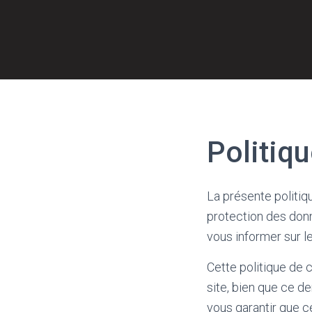
Politiqu
La présente politiq
protection des donn
vous informer sur l
Cette politique de 
site, bien que ce d
vous garantir que c