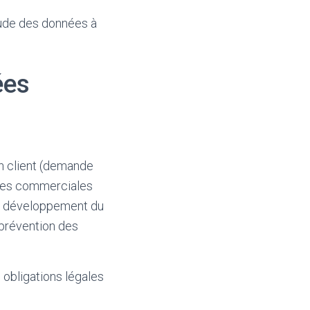
tude des données à
ées
on client (demande
fres commerciales
 du développement du
 prévention des
 obligations légales